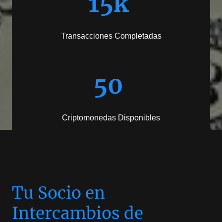
15k
Transacciones Completadas
50
Criptomonedas Disponibles
Tu Socio en
Intercambios de