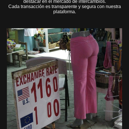
destacar en el mercado de intercambios.
Cada transacción es transparente y segura con nuestra
plataforma.