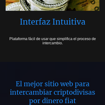
Interfaz Intuitiva
Plataforma fácil de usar que simplifica el proceso de
intercambio.
El mejor sitio web para
intercambiar criptodivisas
por dinero fiat