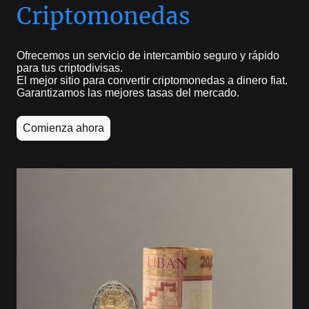
Criptomonedas
Ofrecemos un servicio de intercambio seguro y rápido
para tus criptodivisas.
El mejor sitio para convertir criptomonedas a dinero fiat.
Garantizamos las mejores tasas del mercado.
Comienza ahora