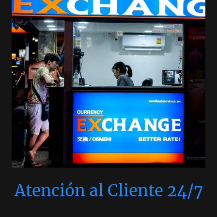
Atención al Cliente 24/7